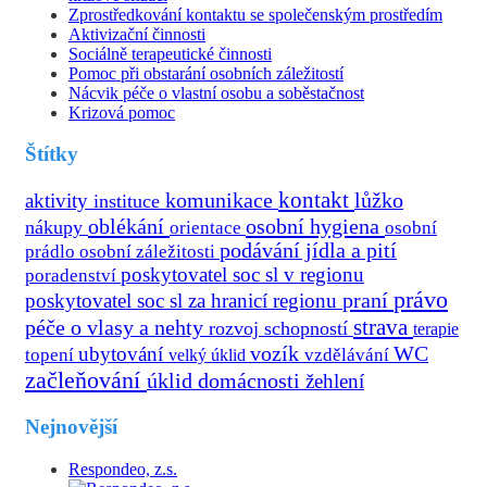
Zprostředkování kontaktu se společenským prostředím
Aktivizační činnosti
Sociálně terapeutické činnosti
Pomoc při obstarání osobních záležitostí
Nácvik péče o vlastní osobu a soběstačnost
Krizová pomoc
Štítky
kontakt
aktivity
komunikace
lůžko
instituce
oblékání
osobní hygiena
nákupy
osobní
orientace
podávání jídla a pití
prádlo
osobní záležitosti
poskytovatel soc sl v regionu
poradenství
právo
praní
poskytovatel soc sl za hranicí regionu
strava
péče o vlasy a nehty
rozvoj schopností
terapie
vozík
ubytování
WC
topení
velký úklid
vzdělávání
začleňování
úklid domácnosti
žehlení
Nejnovější
Respondeo, z.s.