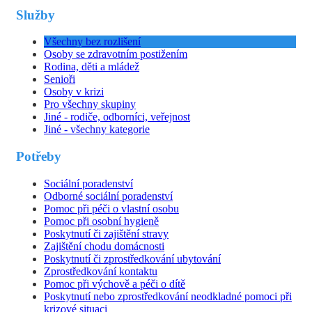
Služby
Všechny bez rozlišení
Osoby se zdravotním postižením
Rodina, děti a mládež
Senioři
Osoby v krizi
Pro všechny skupiny
Jiné - rodiče, odborníci, veřejnost
Jiné - všechny kategorie
Potřeby
Sociální poradenství
Odborné sociální poradenství
Pomoc při péči o vlastní osobu
Pomoc při osobní hygieně
Poskytnutí či zajištění stravy
Zajištění chodu domácnosti
Poskytnutí či zprostředkování ubytování
Zprostředkování kontaktu
Pomoc při výchově a péči o dítě
Poskytnutí nebo zprostředkování neodkladné pomoci při
krizové situaci