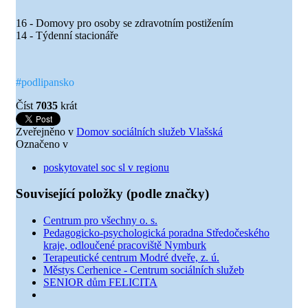
16 -
Domovy pro osoby se zdravotním postižením
14 -
Týdenní stacionáře
#podlipansko
Číst
7035
krát
Zveřejněno v
Domov sociálních služeb Vlašská
Označeno v
poskytovatel soc sl v regionu
Související položky (podle značky)
Centrum pro všechny o. s.
Pedagogicko-psychologická poradna Středočeského
kraje, odloučené pracoviště Nymburk
Terapeutické centrum Modré dveře, z. ú.
Městys Cerhenice - Centrum sociálních služeb
SENIOR dům FELICITA