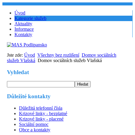
Úvod
Kategorie služeb
Aktuality
Informace
Kontakty
Jste zde:
Úvod
Všechny bez rozlišení
Domov sociálních
služeb Vlašská
Domov sociálních služeb Vlašská
Vyhledat
Hledat
Důležité kontakty
Důležitá telefonní čísla
Krizové linky - bezplatné
Krizové linky - placené
Sociální pomoc
Obce a kontakty