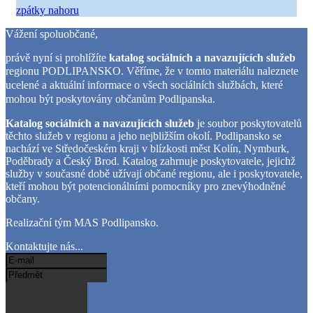
zpátky nahoru
Vážení spoluobčané,
právě nyní si prohlížíte
katalog sociálních a navazujících služeb
regionu PODLIPANSKO.
Věříme, že v tomto materiálu naleznete
ucelené a aktuální informace o všech sociálních službách, které
mohou být poskytovány občanům Podlipanska.
Katalog sociálních a navazujících služeb
je soubor poskytovatelů
těchto služeb v regionu a jeho nejbližším okolí. Podlipansko se
nachází ve Středočeském kraji v blízkosti měst Kolín, Nymburk,
Poděbrady a Český Brod. Katalog zahrnuje poskytovatele, jejichž
služby v současné době užívají občané regionu, ale i poskytovatele,
kteří mohou být potencionálními pomocníky pro znevýhodněné
občany.
Realizační tým MAS Podlipansko.
Kontaktujte nás...