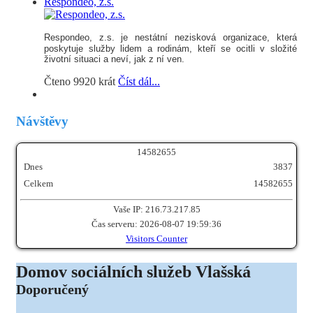
Respondeo, z.s.
Respondeo, z.s.
je nestátní nezisková organizace, která
poskytuje služby lidem a rodinám, kteří se ocitli v složité
životní situaci a neví, jak z ní ven.
Čteno 9920 krát
Číst dál...
Návštěvy
1
4
5
8
2
6
5
5
Dnes
3837
Celkem
14582655
Vaše IP: 216.73.217.85
Čas serveru: 2026-08-07 19:59:36
Visitors Counter
Domov sociálních služeb Vlašská
Doporučený