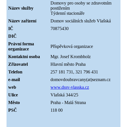
Domovy pro osoby se zdravotním
Název služby
postižením
Týdenní stacionáře
Název zařízení
Domov sociálních služeb Vlašská
IČ
70875430
DIČ
Právní forma
Příspěvková organizace
organizace
Kontaktní osoba
Mgr. Josef Krombholz
Zřizovatel
Hlavní město Praha
Telefon
257 181 731, 321 796 431
e-mail
domovdoubravcany(at)seznam.cz
web
www.dssv-vlasska.cz
Ulice
Vlašská 344/25
Město
Praha - Malá Strana
PSČ
118 00