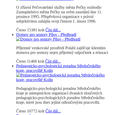
O zřízení Pečovatelské služby města Pečky rozhodlo
Zastupitelstvo města Pečky na svém zasedání dne 11.
prosince 1995. Příspěvková organizace s právní
subjektivitou zahájila svoji činnost 1. února 1996.
Čteno 15381 krát
Číst dál...
Domov pro seniory Pňov - Předhradí
Příjemné venkovské prostředí Polabí zajišťuje klientům
domova pro seniory nejen příjemný odpočinek a relaxaci
Čteno 11466 krát
Číst dál...
Pedagogicko-psychologická poradna Středočeského
kraje, pracoviště Kolín
Pedagogicko-psychologická poradna Středočeského
kraje je nástupnickou organizací dvanácti sloučených
pedagogicko-psychologických poraden Středočeského
kraje, které jsou dnes jejími odloučenými pracovišti.
Čteno 10772 krát
Číst dál...