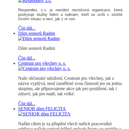
Respondeo, z.s.
je nestátní nezisková organizace, která
poskytuje služby lidem a rodinám, kteří se ocitli v složité
životní situaci a neví, jak z ní ven.
Číst dál...
Dům seniorů Radim
Dům seniorů Radim
Číst dál...
Centrum pro všechny o. s.
Naše občanské sdružení, Centrum pro všechny, jak z
názvu vyplývá, není zaměřené svou činností jen na jednu
skupinu, ale připravujeme akce jak pro postižené, tak i
zdravé, jak pro malé, tak velké.
Číst dál...
SENIOR dům FELICITA
Naším cílem je za přispění všech našich pracovníků
udržet u našich seniorů běžný způsob života co nejdéle a