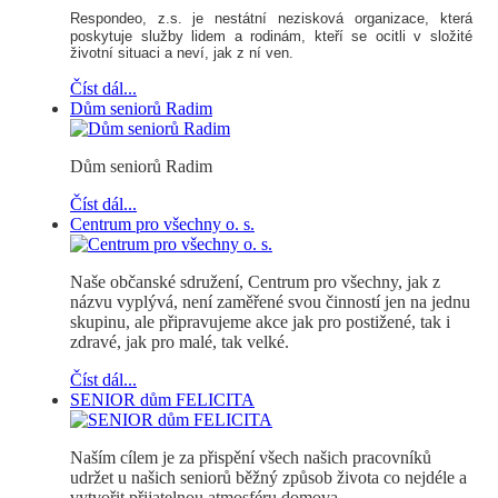
Respondeo, z.s.
je nestátní nezisková organizace, která
poskytuje služby lidem a rodinám, kteří se ocitli v složité
životní situaci a neví, jak z ní ven.
Číst dál...
Dům seniorů Radim
Dům seniorů Radim
Číst dál...
Centrum pro všechny o. s.
Naše občanské sdružení, Centrum pro všechny, jak z
názvu vyplývá, není zaměřené svou činností jen na jednu
skupinu, ale připravujeme akce jak pro postižené, tak i
zdravé, jak pro malé, tak velké.
Číst dál...
SENIOR dům FELICITA
Naším cílem je za přispění všech našich pracovníků
udržet u našich seniorů běžný způsob života co nejdéle a
vytvořit přijatelnou atmosféru domova