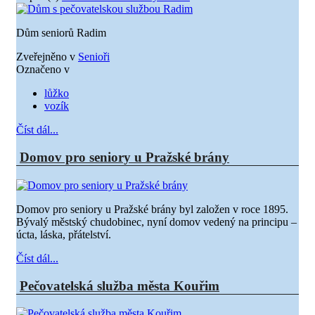
Dům seniorů Radim
Zveřejněno v
Senioři
Označeno v
lůžko
vozík
Číst dál...
Domov pro seniory u Pražské brány
Domov pro seniory u Pražské brány byl založen v roce 1895.
Bývalý městský chudobinec, nyní domov vedený na principu –
úcta, láska, přátelství.
Číst dál...
Pečovatelská služba města Kouřim