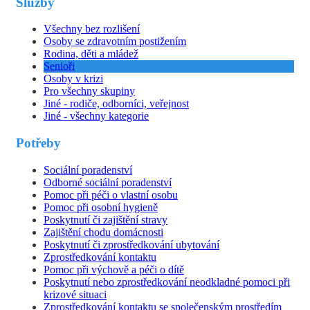
Služby
Všechny bez rozlišení
Osoby se zdravotním postižením
Rodina, děti a mládež
Senioři
Osoby v krizi
Pro všechny skupiny
Jiné - rodiče, odborníci, veřejnost
Jiné - všechny kategorie
Potřeby
Sociální poradenství
Odborné sociální poradenství
Pomoc při péči o vlastní osobu
Pomoc při osobní hygieně
Poskytnutí či zajištění stravy
Zajištění chodu domácnosti
Poskytnutí či zprostředkování ubytování
Zprostředkování kontaktu
Pomoc při výchově a péči o dítě
Poskytnutí nebo zprostředkování neodkladné pomoci při
krizové situaci
Zprostředkování kontaktu se společenským prostředím