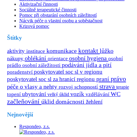
Aktivizační činnosti
Sociálně terapeutické činnosti
Pomoc při obstarání osobních záležitostí
Nácvik péče o vlastní osobu a soběstačnost
Krizová pomoc
Štítky
kontakt
aktivity
komunikace
lůžko
instituce
oblékání
osobní hygiena
nákupy
osobní
orientace
podávání jídla a pití
prádlo
osobní záležitosti
poskytovatel soc sl v regionu
poradenství
právo
praní
poskytovatel soc sl za hranicí regionu
strava
péče o vlasy a nehty
rozvoj schopností
terapie
vozík
ubytování
WC
topení
velký úklid
vzdělávání
začleňování
úklid domácnosti
žehlení
Nejnovější
Respondeo, z.s.