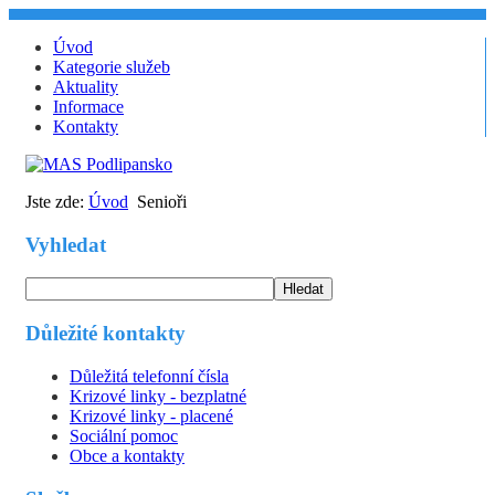
Úvod
Kategorie služeb
Aktuality
Informace
Kontakty
Jste zde:
Úvod
Senioři
Vyhledat
Hledat
Důležité kontakty
Důležitá telefonní čísla
Krizové linky - bezplatné
Krizové linky - placené
Sociální pomoc
Obce a kontakty