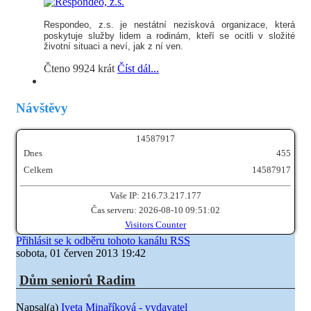
Respondeo, z.s.
je nestátní nezisková organizace, která
poskytuje služby lidem a rodinám, kteří se ocitli v složité
životní situaci a neví, jak z ní ven.
Čteno 9924 krát
Číst dál...
Návštěvy
1
4
5
8
7
9
1
7
Dnes
455
Celkem
14587917
Vaše IP: 216.73.217.177
Čas serveru: 2026-08-10 09:51:02
Visitors Counter
Přihlásit se k odběru tohoto kanálu RSS
sobota, 01 červen 2013 19:42
Dům seniorů Radim
Napsal(a)
Iveta Minaříková - vydavatel