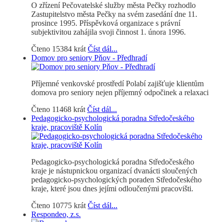
O zřízení Pečovatelské služby města Pečky rozhodlo
Zastupitelstvo města Pečky na svém zasedání dne 11.
prosince 1995. Příspěvková organizace s právní
subjektivitou zahájila svoji činnost 1. února 1996.
Čteno 15384 krát
Číst dál...
Domov pro seniory Pňov - Předhradí
Příjemné venkovské prostředí Polabí zajišťuje klientům
domova pro seniory nejen příjemný odpočinek a relaxaci
Čteno 11468 krát
Číst dál...
Pedagogicko-psychologická poradna Středočeského
kraje, pracoviště Kolín
Pedagogicko-psychologická poradna Středočeského
kraje je nástupnickou organizací dvanácti sloučených
pedagogicko-psychologických poraden Středočeského
kraje, které jsou dnes jejími odloučenými pracovišti.
Čteno 10775 krát
Číst dál...
Respondeo, z.s.