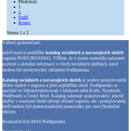
Předchozí
1
2
Další
Konec
Strana 1 z 2
Vážení spoluobčané,
právě nyní si prohlížíte
katalog sociálních a navazujících služeb
regionu PODLIPANSKO.
Věříme, že v tomto materiálu naleznete
ucelené a aktuální informace o všech sociálních službách, které
mohou být poskytovány občanům Podlipanska.
Katalog sociálních a navazujících služeb
je soubor poskytovatelů
těchto služeb v regionu a jeho nejbližším okolí. Podlipansko se
nachází ve Středočeském kraji v blízkosti měst Kolín, Nymburk,
Poděbrady a Český Brod. Katalog zahrnuje poskytovatele, jejichž
služby v současné době užívají občané regionu, ale i poskytovatele,
kteří mohou být potencionálními pomocníky pro znevýhodněné
občany.
Realizační tým MAS Podlipansko.