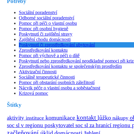
Potřeby
Sociální poradenství
Odborné sociální poradenství
Pomoc při péči o vlastní osobu
Pomoc při osobní hygieně
Poskytnutí či zajištění stravy
Zajištění chodu domácnosti
Poskytnutí či zprostředkování ubytování
Zprostředkování kontaktu
Pomoc při výchově a péči o dítě
Poskytnutí nebo zprostředkování neodkladné pomoci při kriz
Zprostředkování kontaktu se společenským prostředím
Aktivizační činnosti
Sociálně terapeutické činnosti
Pomoc při obstarání osobních záležitostí
Nácvik péče o vlastní osobu a soběstačnost
Krizová pomoc
Štítky
kontakt
o
aktivity
komunikace
lůžko
instituce
nákupy
soc sl v regionu
poskytovatel soc sl za hranicí regionu
začleňování
úklid domácnosti
žehlení