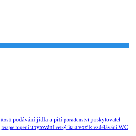
podávání jídla a pití
poskytovatel
itosti
poradenství
a
vozík
ubytování
WC
terapie
topení
velký úklid
vzdělávání