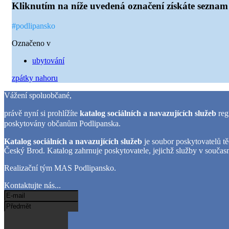
Kliknutím na níže uvedená označení získáte seznam 
#podlipansko
Označeno v
ubytování
zpátky nahoru
Vážení spoluobčané,
právě nyní si prohlížíte
katalog sociálních a navazujících služeb
re
poskytovány občanům Podlipanska.
Katalog sociálních a navazujících služeb
je soubor poskytovatelů tě
Český Brod. Katalog zahrnuje poskytovatele, jejichž služby v součas
Realizační tým MAS Podlipansko.
Kontaktujte nás...