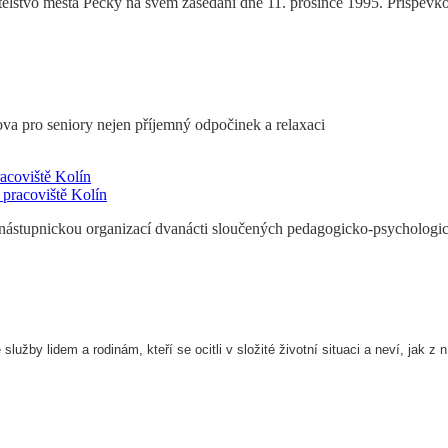
elstvo města Pečky na svém zasedání dne 11. prosince 1995. Příspěvková
va pro seniory nejen příjemný odpočinek a relaxaci
acoviště Kolín
ástupnickou organizací dvanácti sloučených pedagogicko-psychologick
lužby lidem a rodinám, kteří se ocitli v složité životní situaci a neví, jak z n