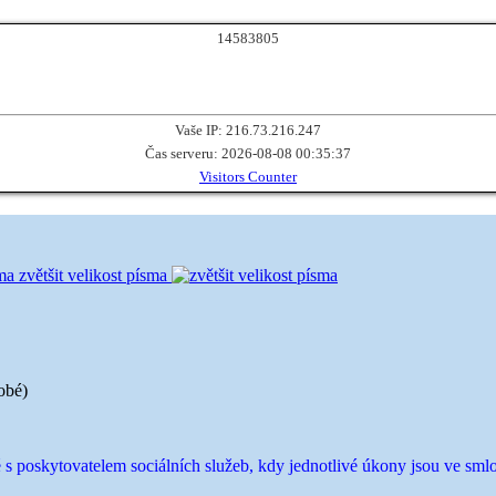
1
4
5
8
3
8
0
5
Vaše IP: 216.73.216.247
Čas serveru: 2026-08-08 00:35:37
Visitors Counter
zvětšit velikost písma
obé)
 poskytovatelem sociálních služeb, kdy jednotlivé úkony jsou ve sm