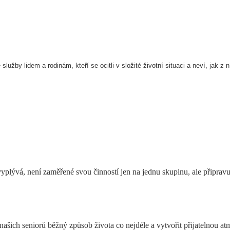
lužby lidem a rodinám, kteří se ocitli v složité životní situaci a neví, jak z n
lývá, není zaměřené svou činností jen na jednu skupinu, ale připravuje
 našich seniorů běžný způsob života co nejdéle a vytvořit přijatelnou 