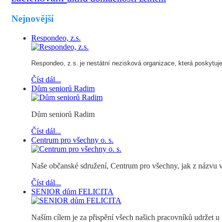
Nejnovější
Respondeo, z.s.
Respondeo, z.s.
je nestátní nezisková organizace, která poskytuje s
Číst dál...
Dům seniorů Radim
Dům seniorů Radim
Číst dál...
Centrum pro všechny o. s.
Naše občanské sdružení, Centrum pro všechny, jak z názvu vyp
Číst dál...
SENIOR dům FELICITA
Naším cílem je za přispění všech našich pracovníků udržet u