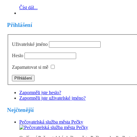
Číst dál...
Přihlášení
Uživatelské jméno
Heslo
Zapamatovat si mě
Zapomněli jste heslo?
Zapomněli jste uživatelské jméno?
Nejčtenější
Pečovatelská služba města Pečky