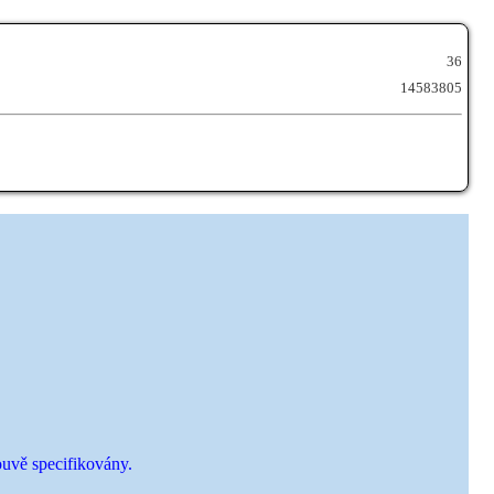
36
14583805
louvě specifikovány.