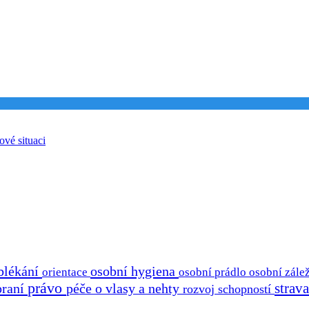
ové situaci
blékání
osobní hygiena
osobní prádlo
osobní zálež
orientace
právo
strav
praní
péče o vlasy a nehty
rozvoj schopností