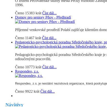
O zřízení Pečovatelské služby města Pečky rozhodlo Zastupit
1996.
Čteno 15383 krát
Číst dál...
Domov pro seniory Pňov - Předhradí
Příjemné venkovské prostředí Polabí zajišťuje klientům domo
Čteno 11467 krát
Číst dál...
Pedagogicko-psychologická poradna Středočeského kraje, pr
Pedagogicko-psychologická poradna Středočeského kraje je n
odloučenými pracovišti.
Čteno 10773 krát
Číst dál...
Respondeo, z.s.
Respondeo, z.s.
je nestátní nezisková organizace, která poskytuje s
Čteno 9922 krát
Číst dál...
Návštěvy