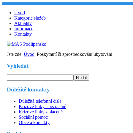
Úvod
Kategorie služeb
Aktuality
Informace
Kontakty
Jste zde:
Úvod
Poskytnutí či zprostředkování ubytování
Vyhledat
Hledat
Důležité kontakty
Důležitá telefonní čísla
Krizové linky - bezplatné
Krizové linky - placené
Sociální pomoc
Obce a kontakty