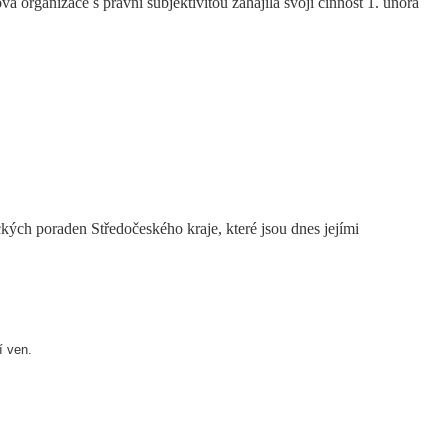
 organizace s právní subjektivitou zahájila svoji činnost 1. února
ých poraden Středočeského kraje, které jsou dnes jejími
í ven.