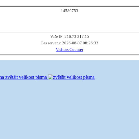
1
4
5
8
0
7
5
3
Vaše IP: 216.73.217.15
Čas serveru: 2026-08-07 08:26:33
Visitors Counter
zvětšit velikost písma