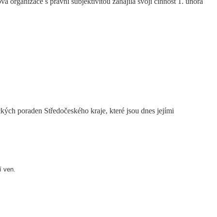
 organizace s právní subjektivitou zahájila svoji činnost 1. února
ých poraden Středočeského kraje, které jsou dnes jejími
í ven.