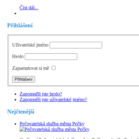
Číst dál...
Přihlášení
Uživatelské jméno
Heslo
Zapamatovat si mě
Zapomněli jste heslo?
Zapomněli jste uživatelské jméno?
Nejčtenější
Pečovatelská služba města Pečky