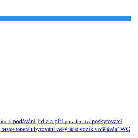
podávání jídla a pití
poskytovatel
itosti
poradenství
a
vozík
ubytování
WC
terapie
topení
velký úklid
vzdělávání