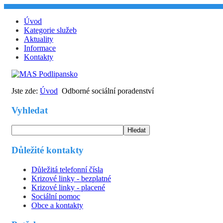
Úvod
Kategorie služeb
Aktuality
Informace
Kontakty
Jste zde:
Úvod
Odborné sociální poradenství
Vyhledat
Hledat
Důležité kontakty
Důležitá telefonní čísla
Krizové linky - bezplatné
Krizové linky - placené
Sociální pomoc
Obce a kontakty