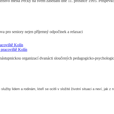
elstvo města Pečky na svém zasedání dne 11. prosince 1995. Příspěvková
va pro seniory nejen příjemný odpočinek a relaxaci
acoviště Kolín
ástupnickou organizací dvanácti sloučených pedagogicko-psychologick
lužby lidem a rodinám, kteří se ocitli v složité životní situaci a neví, jak z n