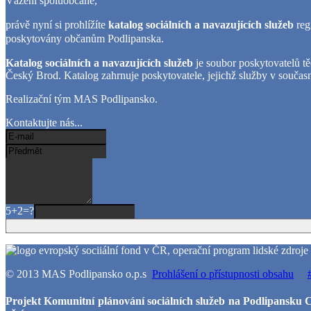
Vážení spoluobčané,
právě nyní si prohlížíte
katalog sociálních a navazujících služeb
re
poskytovány občanům Podlipanska.
Katalog sociálních a navazujících služeb
je soubor poskytovatelů tě
Český Brod. Katalog zahrnuje poskytovatele, jejichž služby v součas
Realizační tým MAS Podlipansko.
Kontaktujte nás...
5+2=?
© 2013 MAS Podlipansko o.p.s
Prohlášení o přístupnosti obsahu
Projekt Komunitní plánování sociálních služeb na Podlipansku C