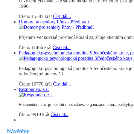
O zřízení Pečovatelské služby města Pečky rozhodlo Zastupit
1996.
Čteno 15381 krát
Číst dál...
Domov pro seniory Pňov - Předhradí
Příjemné venkovské prostředí Polabí zajišťuje klientům domo
Čteno 11466 krát
Číst dál...
Pedagogicko-psychologická poradna Středočeského kraje, pr
Pedagogicko-psychologická poradna Středočeského kraje je n
odloučenými pracovišti.
Čteno 10770 krát
Číst dál...
Respondeo, z.s.
Respondeo, z.s.
je nestátní nezisková organizace, která poskytuje s
Čteno 9919 krát
Číst dál...
Návštěvy