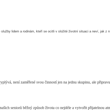
lužby lidem a rodinám, kteří se ocitli v složité životní situaci a neví, jak z n
lývá, není zaměřené svou činností jen na jednu skupinu, ale připravuje
 našich seniorů běžný způsob života co nejdéle a vytvořit přijatelnou 