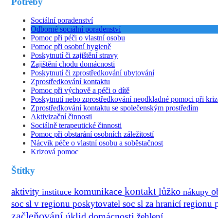
Potřeby
Sociální poradenství
Odborné sociální poradenství
Pomoc při péči o vlastní osobu
Pomoc při osobní hygieně
Poskytnutí či zajištění stravy
Zajištění chodu domácnosti
Poskytnutí či zprostředkování ubytování
Zprostředkování kontaktu
Pomoc při výchově a péči o dítě
Poskytnutí nebo zprostředkování neodkladné pomoci při kriz
Zprostředkování kontaktu se společenským prostředím
Aktivizační činnosti
Sociálně terapeutické činnosti
Pomoc při obstarání osobních záležitostí
Nácvik péče o vlastní osobu a soběstačnost
Krizová pomoc
Štítky
kontakt
o
aktivity
komunikace
lůžko
instituce
nákupy
soc sl v regionu
poskytovatel soc sl za hranicí regionu
začleňování
úklid domácnosti
žehlení