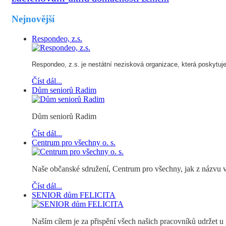
Nejnovější
Respondeo, z.s.
Respondeo, z.s.
je nestátní nezisková organizace, která poskytuje s
Číst dál...
Dům seniorů Radim
Dům seniorů Radim
Číst dál...
Centrum pro všechny o. s.
Naše občanské sdružení, Centrum pro všechny, jak z názvu vyp
Číst dál...
SENIOR dům FELICITA
Naším cílem je za přispění všech našich pracovníků udržet u