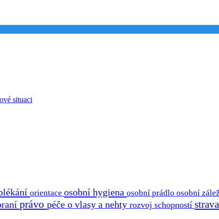
ové situaci
blékání
osobní hygiena
osobní prádlo
osobní zálež
orientace
právo
strav
praní
péče o vlasy a nehty
rozvoj schopností