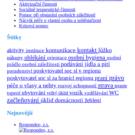
Aktivizační činnosti
Sociálně terapeutické činnosti
Pomoc při obstarání osobních záležitostí
Nácvik péče o vlastní osobu a soběstačnost
Krizová pomoc
Štítky
kontakt
aktivity
komunikace
lůžko
instituce
oblékání
osobní hygiena
nákupy
osobní
orientace
podávání jídla a pití
prádlo
osobní záležitosti
poskytovatel soc sl v regionu
poradenství
právo
praní
poskytovatel soc sl za hranicí regionu
strava
péče o vlasy a nehty
rozvoj schopností
terapie
vozík
ubytování
WC
topení
velký úklid
vzdělávání
začleňování
úklid domácnosti
žehlení
Nejnovější
Respondeo, z.s.