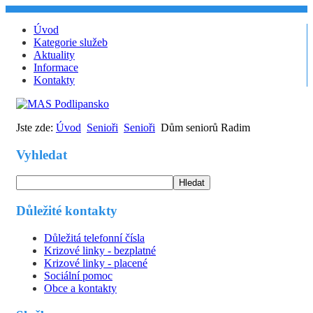
Úvod
Kategorie služeb
Aktuality
Informace
Kontakty
Jste zde:
Úvod
Senioři
Senioři
Dům seniorů Radim
Vyhledat
Hledat
Důležité kontakty
Důležitá telefonní čísla
Krizové linky - bezplatné
Krizové linky - placené
Sociální pomoc
Obce a kontakty