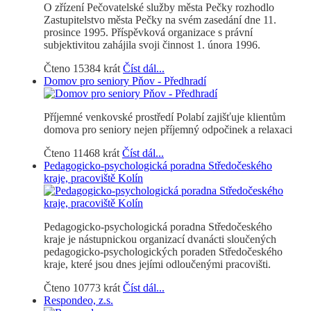
O zřízení Pečovatelské služby města Pečky rozhodlo
Zastupitelstvo města Pečky na svém zasedání dne 11.
prosince 1995. Příspěvková organizace s právní
subjektivitou zahájila svoji činnost 1. února 1996.
Čteno 15384 krát
Číst dál...
Domov pro seniory Pňov - Předhradí
Příjemné venkovské prostředí Polabí zajišťuje klientům
domova pro seniory nejen příjemný odpočinek a relaxaci
Čteno 11468 krát
Číst dál...
Pedagogicko-psychologická poradna Středočeského
kraje, pracoviště Kolín
Pedagogicko-psychologická poradna Středočeského
kraje je nástupnickou organizací dvanácti sloučených
pedagogicko-psychologických poraden Středočeského
kraje, které jsou dnes jejími odloučenými pracovišti.
Čteno 10773 krát
Číst dál...
Respondeo, z.s.