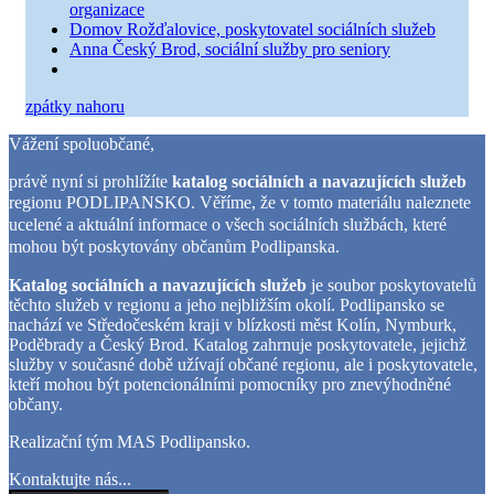
organizace
Domov Rožďalovice, poskytovatel sociálních služeb
Anna Český Brod, sociální služby pro seniory
zpátky nahoru
Vážení spoluobčané,
právě nyní si prohlížíte
katalog sociálních a navazujících služeb
regionu PODLIPANSKO.
Věříme, že v tomto materiálu naleznete
ucelené a aktuální informace o všech sociálních službách, které
mohou být poskytovány občanům Podlipanska.
Katalog sociálních a navazujících služeb
je soubor poskytovatelů
těchto služeb v regionu a jeho nejbližším okolí. Podlipansko se
nachází ve Středočeském kraji v blízkosti měst Kolín, Nymburk,
Poděbrady a Český Brod. Katalog zahrnuje poskytovatele, jejichž
služby v současné době užívají občané regionu, ale i poskytovatele,
kteří mohou být potencionálními pomocníky pro znevýhodněné
občany.
Realizační tým MAS Podlipansko.
Kontaktujte nás...