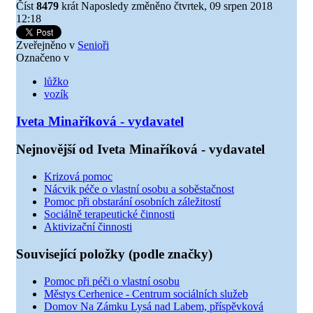
Číst
8479
krát
Naposledy změněno čtvrtek, 09 srpen 2018
12:18
Zveřejněno v
Senioři
Označeno v
lůžko
vozík
Iveta Minaříková - vydavatel
Nejnovější od Iveta Minaříková - vydavatel
Krizová pomoc
Nácvik péče o vlastní osobu a soběstačnost
Pomoc při obstarání osobních záležitostí
Sociálně terapeutické činnosti
Aktivizační činnosti
Související položky (podle značky)
Pomoc při péči o vlastní osobu
Městys Cerhenice - Centrum sociálních služeb
Domov Na Zámku Lysá nad Labem, příspěvková