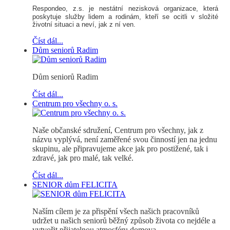
Respondeo, z.s.
je nestátní nezisková organizace, která
poskytuje služby lidem a rodinám, kteří se ocitli v složité
životní situaci a neví, jak z ní ven.
Číst dál...
Dům seniorů Radim
Dům seniorů Radim
Číst dál...
Centrum pro všechny o. s.
Naše občanské sdružení, Centrum pro všechny, jak z
názvu vyplývá, není zaměřené svou činností jen na jednu
skupinu, ale připravujeme akce jak pro postižené, tak i
zdravé, jak pro malé, tak velké.
Číst dál...
SENIOR dům FELICITA
Naším cílem je za přispění všech našich pracovníků
udržet u našich seniorů běžný způsob života co nejdéle a
vytvořit přijatelnou atmosféru domova