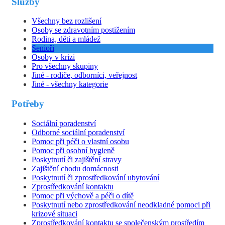
Služby
Všechny bez rozlišení
Osoby se zdravotním postižením
Rodina, děti a mládež
Senioři
Osoby v krizi
Pro všechny skupiny
Jiné - rodiče, odborníci, veřejnost
Jiné - všechny kategorie
Potřeby
Sociální poradenství
Odborné sociální poradenství
Pomoc při péči o vlastní osobu
Pomoc při osobní hygieně
Poskytnutí či zajištění stravy
Zajištění chodu domácnosti
Poskytnutí či zprostředkování ubytování
Zprostředkování kontaktu
Pomoc při výchově a péči o dítě
Poskytnutí nebo zprostředkování neodkladné pomoci při
krizové situaci
Zprostředkování kontaktu se společenským prostředím