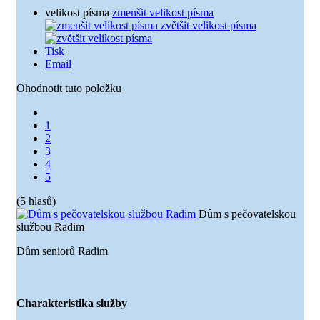
velikost písma
zmenšit velikost písma
zvětšit velikost písma
Tisk
Email
Ohodnotit tuto položku
1
2
3
4
5
(5 hlasů)
Dům s pečovatelskou
službou Radim
Dům seniorů Radim
Charakteristika služby