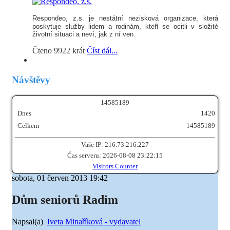
Respondeo, z.s.
je nestátní nezisková organizace, která
poskytuje služby lidem a rodinám, kteří se ocitli v složité
životní situaci a neví, jak z ní ven.
Čteno 9922 krát
Číst dál...
Návštěvy
1
4
5
8
5
1
8
9
Dnes
1420
Celkem
14585189
Vaše IP: 216.73.216.227
Čas serveru: 2026-08-08 23:22:15
Visitors Counter
sobota, 01 červen 2013 19:42
Dům seniorů Radim
Napsal(a)
Iveta Minaříková - vydavatel