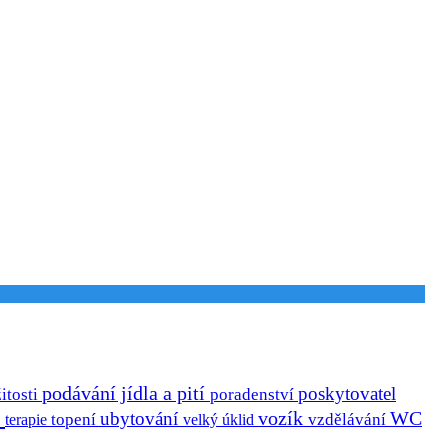
podávání jídla a pití
poskytovatel
itosti
poradenství
a
vozík
ubytování
WC
terapie
topení
velký úklid
vzdělávání