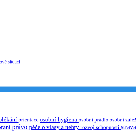
ové situaci
blékání
osobní hygiena
osobní prádlo
osobní zálež
orientace
právo
strav
praní
péče o vlasy a nehty
rozvoj schopností