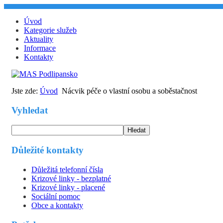
Úvod
Kategorie služeb
Aktuality
Informace
Kontakty
Jste zde:
Úvod
Nácvik péče o vlastní osobu a soběstačnost
Vyhledat
Hledat
Důležité kontakty
Důležitá telefonní čísla
Krizové linky - bezplatné
Krizové linky - placené
Sociální pomoc
Obce a kontakty