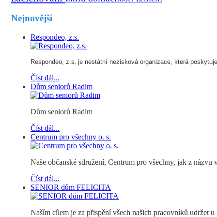
Nejnovější
Respondeo, z.s.
Respondeo, z.s.
je nestátní nezisková organizace, která poskytuje s
Číst dál...
Dům seniorů Radim
Dům seniorů Radim
Číst dál...
Centrum pro všechny o. s.
Naše občanské sdružení, Centrum pro všechny, jak z názvu vyp
Číst dál...
SENIOR dům FELICITA
Naším cílem je za přispění všech našich pracovníků udržet u