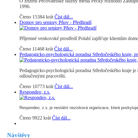
O zřízení Pečovatelské služby města Pečky rozhodlo Zastupit
1996.
Čteno 15384 krát
Číst dál...
Domov pro seniory Pňov - Předhradí
Příjemné venkovské prostředí Polabí zajišťuje klientům domo
Čteno 11468 krát
Číst dál...
Pedagogicko-psychologická poradna Středočeského kraje, pr
Pedagogicko-psychologická poradna Středočeského kraje je n
odloučenými pracovišti.
Čteno 10773 krát
Číst dál...
Respondeo, z.s.
Respondeo, z.s.
je nestátní nezisková organizace, která poskytuje s
Čteno 9922 krát
Číst dál...
Návštěvy