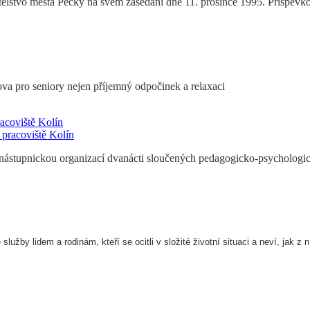
elstvo města Pečky na svém zasedání dne 11. prosince 1995. Příspěvková
va pro seniory nejen příjemný odpočinek a relaxaci
acoviště Kolín
ástupnickou organizací dvanácti sloučených pedagogicko-psychologick
lužby lidem a rodinám, kteří se ocitli v složité životní situaci a neví, jak z n