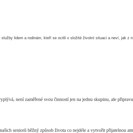
lužby lidem a rodinám, kteří se ocitli v složité životní situaci a neví, jak z n
lývá, není zaměřené svou činností jen na jednu skupinu, ale připravuje
 našich seniorů běžný způsob života co nejdéle a vytvořit přijatelnou 