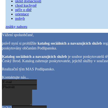
úklid domácnosti
chod kuchyně
péče o dítě
orientace
pohyb
zpátky nahoru
Vážení spoluobčané,
právě nyní si prohlížíte
katalog sociálních a navazujících služeb
re
poskytovány občanům Podlipanska.
Katalog sociálních a navazujících služeb
je soubor poskytovatelů tě
Český Brod. Katalog zahrnuje poskytovatele, jejichž služby v součas
Realizační tým MAS Podlipansko.
Kontaktujte nás...
5+2=?