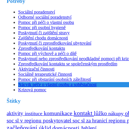
Potřeby
Sociální poradenství
Odborné sociální poradenství
Pomoc při péči o vlastní osobu
Pomoc při osobní hygieně
Poskytnutí či zajištění stravy
Zajištění chodu domácnosti
Poskytnutí či zprostředkování ubytování
Zprostředkování kontaktu
Pomoc při výchově a péči o dítě
Poskytnutí nebo zprostředkování neodkladné pomoci při kriz
Zprostředkování kontaktu se společenským prostředím
Aktivizační činnosti
Sociálně terapeutické činnosti
Pomoc při obstarání osobních záležitostí
Nácvik péče o vlastní osobu a soběstačnost
Krizová pomoc
Štítky
kontakt
o
aktivity
komunikace
lůžko
instituce
nákupy
soc sl v regionu
poskytovatel soc sl za hranicí regionu
začleňování
úklid domácnosti
žehlení