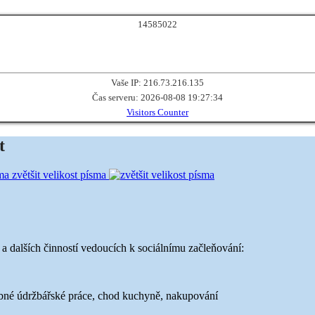
1
4
5
8
5
0
2
2
Vaše IP: 216.73.216.135
Čas serveru: 2026-08-08 19:27:34
Visitors Counter
t
zvětšit velikost písma
 a dalších činností vedoucích k sociálnímu začleňování:
obné údržbářské práce, chod kuchyně, nakupování