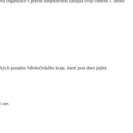
 organizace s právní subjektivitou zahájila svoji činnost 1. února
ých poraden Středočeského kraje, které jsou dnes jejími
í ven.