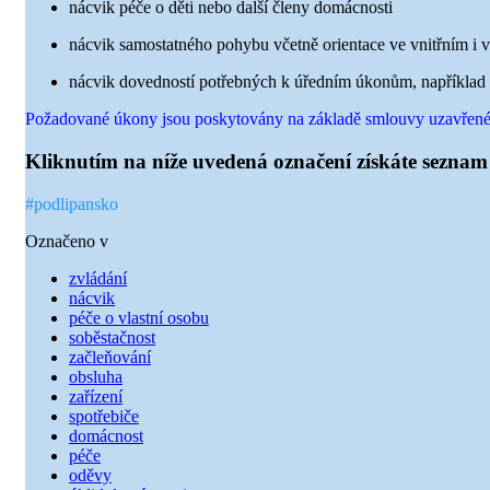
nácvik péče o děti nebo další členy domácnosti
nácvik samostatného pohybu včetně orientace ve vnitřním i 
nácvik dovedností potřebných k úředním úkonům, například 
Požadované úkony jsou poskytovány na základě smlouvy uzavřené s
Kliknutím na níže uvedená označení získáte seznam 
#podlipansko
Označeno v
zvládání
nácvik
péče o vlastní osobu
soběstačnost
začleňování
obsluha
zařízení
spotřebiče
domácnost
péče
oděvy