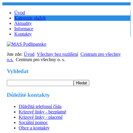
Úvod
Kategorie služeb
Aktuality
Informace
Kontakty
Jste zde:
Úvod
Všechny bez rozlišení
Centrum pro všechny
o.s.
Centrum pro všechny o. s.
Vyhledat
Hledat
Důležité kontakty
Důležitá telefonní čísla
Krizové linky - bezplatné
Krizové linky - placené
Sociální pomoc
Obce a kontakty