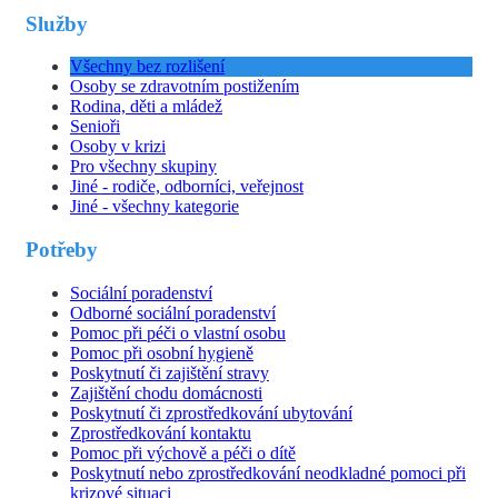
Služby
Všechny bez rozlišení
Osoby se zdravotním postižením
Rodina, děti a mládež
Senioři
Osoby v krizi
Pro všechny skupiny
Jiné - rodiče, odborníci, veřejnost
Jiné - všechny kategorie
Potřeby
Sociální poradenství
Odborné sociální poradenství
Pomoc při péči o vlastní osobu
Pomoc při osobní hygieně
Poskytnutí či zajištění stravy
Zajištění chodu domácnosti
Poskytnutí či zprostředkování ubytování
Zprostředkování kontaktu
Pomoc při výchově a péči o dítě
Poskytnutí nebo zprostředkování neodkladné pomoci při
krizové situaci