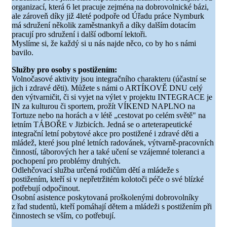
organizací, která 6 let pracuje zejména na dobrovolnické bázi,
ale zároveň díky již 4leté podpoře od Úřadu práce Nymburk
má sdružení několik zaměstnankyň a díky dalším dotacím
pracují pro sdružení i další odborní lektoři.
Myslíme si, že každý si u nás najde něco, co by ho s námi
bavilo.
Služby pro osoby s postižením:
Volnočasové aktivity jsou integračního charakteru (účastní se
jich i zdravé děti). Můžete s námi o ARTÍKOVĚ DNU celý
den výtvarničit, či si vyjet na výlet v projektu INTEGRACE je
IN za kulturou či sportem, prožít VÍKEND NAPLNO na
Tortuze nebo na horách a v létě „cestovat po celém světě" na
letním TÁBOŘE v Jizbicích. Jedná se o arteterapeutické
integrační letní pobytové akce pro postižené i zdravé děti a
mládež, které jsou plné letních radovánek, výtvarně-pracovních
činností, táborových her a také učení se vzájemné toleranci a
pochopení pro problémy druhých.
Odlehčovací služba určená rodičům dětí a mládeže s
postižením, kteří si v nepřetržitém kolotoči péče o své blízké
potřebují odpočinout.
Osobní asistence poskytovaná proškolenými dobrovolníky
z řad studentů, kteří pomáhají dětem a mládeži s postižením při
činnostech se vším, co potřebují.