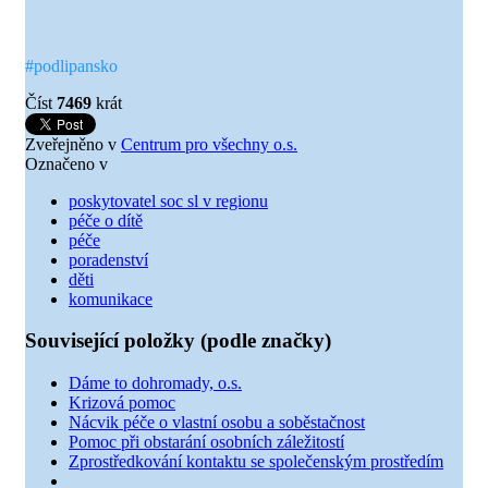
#podlipansko
Číst
7469
krát
Zveřejněno v
Centrum pro všechny o.s.
Označeno v
poskytovatel soc sl v regionu
péče o dítě
péče
poradenství
děti
komunikace
Související položky (podle značky)
Dáme to dohromady, o.s.
Krizová pomoc
Nácvik péče o vlastní osobu a soběstačnost
Pomoc při obstarání osobních záležitostí
Zprostředkování kontaktu se společenským prostředím