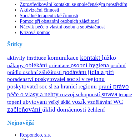
Zprostředkování kontaktu se společenským prostředím
Aktivizační činnosti
Sociálně terapeutické činnosti
Pomoc při obstarání osobních záležitostí
Nácvik péče o vlastní osobu a soběstačnost
Krizová pomoc
Štítky
kontakt
aktivity
komunikace
lůžko
instituce
oblékání
osobní hygiena
nákupy
osobní
orientace
podávání jídla a pití
prádlo
osobní záležitosti
poskytovatel soc sl v regionu
poradenství
právo
praní
poskytovatel soc sl za hranicí regionu
strava
péče o vlasy a nehty
rozvoj schopností
terapie
vozík
ubytování
WC
topení
velký úklid
vzdělávání
začleňování
úklid domácnosti
žehlení
Nejnovější
Respondeo, z.s.