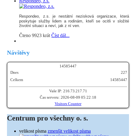
Respondeo, z.s.
Respondeo, z.s.
je nestátní nezisková organizace, která
poskytuje služby lidem a rodinám, kteří se ocitli v složité
životní situaci a neví, jak z ní ven.
Čteno 9923 krát
Číst dál...
Návštěvy
1
4
5
8
5
4
4
7
Dnes
227
Celkem
14585447
Vaše IP: 216.73.217.71
Čas serveru: 2026-08-09 05:22:18
Visitors Counter
Centrum pro všechny o. s.
velikost písma
zmenšit velikost písma