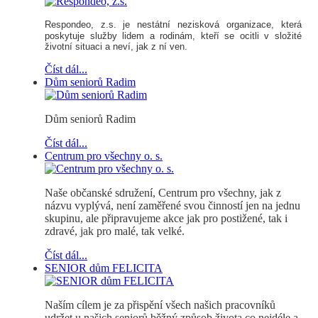
Respondeo, z.s.
je nestátní nezisková organizace, která
poskytuje služby lidem a rodinám, kteří se ocitli v složité
životní situaci a neví, jak z ní ven.
Číst dál...
Dům seniorů Radim
Dům seniorů Radim
Číst dál...
Centrum pro všechny o. s.
Naše občanské sdružení, Centrum pro všechny, jak z
názvu vyplývá, není zaměřené svou činností jen na jednu
skupinu, ale připravujeme akce jak pro postižené, tak i
zdravé, jak pro malé, tak velké.
Číst dál...
SENIOR dům FELICITA
Naším cílem je za přispění všech našich pracovníků
udržet u našich seniorů běžný způsob života co nejdéle a