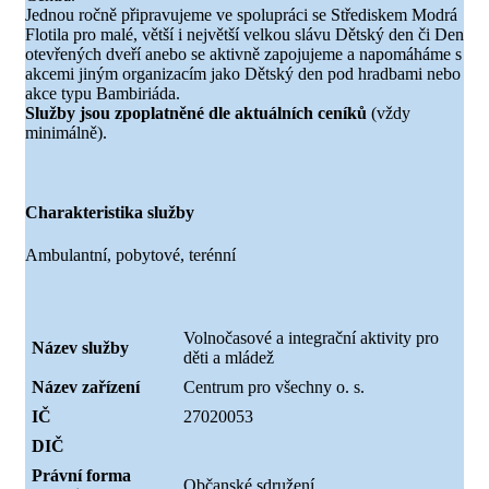
Jednou ročně připravujeme ve spolupráci se Střediskem Modrá
Flotila pro malé, větší i největší velkou slávu Dětský den či Den
otevřených dveří anebo se aktivně zapojujeme a napomáháme s
akcemi jiným organizacím jako Dětský den pod hradbami nebo
akce typu Bambiriáda.
Služby jsou zpoplatněné dle aktuálních ceníků
(vždy
minimálně).
Charakteristika služby
Ambulantní, pobytové, terénní
Volnočasové a integrační aktivity pro
Název služby
děti a mládež
Název zařízení
Centrum pro všechny o. s.
IČ
27020053
DIČ
Právní forma
Občanské sdružení