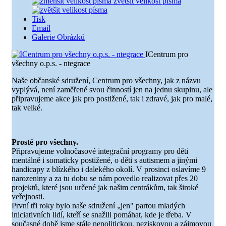
zvětšit velikost písma
Tisk
Email
Galerie Obrázků
ICentrum pro
všechny o.p.s. - ntegrace
Naše občanské sdružení, Centrum pro všechny, jak z názvu
vyplývá, není zaměřené svou činností jen na jednu skupinu, ale
připravujeme akce jak pro postižené, tak i zdravé, jak pro malé,
tak velké.
Prostě pro všechny.
Připravujeme volnočasové integrační programy pro děti
mentálně i somaticky postižené, o děti s autismem a jinými
handicapy z blízkého i dalekého okolí. V prosinci oslavíme 9
narozeniny a za tu dobu se nám povedlo realizovat přes 20
projektů, které jsou určené jak našim centrákům, tak široké
veřejnosti.
První tři roky bylo naše sdružení „jen" partou mladých
iniciativních lidí, kteří se snažili pomáhat, kde je třeba. V
současné době jsme stále nepolitickou, neziskovou a zájmovou