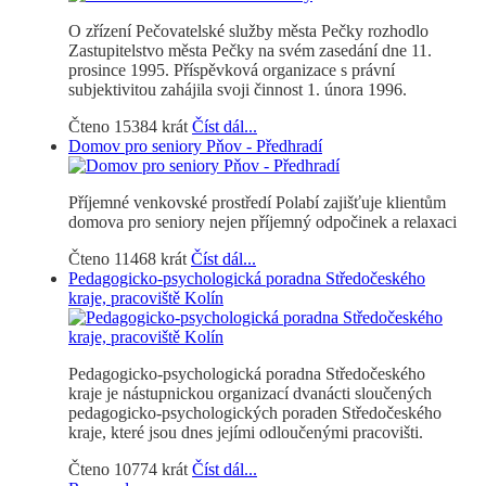
O zřízení Pečovatelské služby města Pečky rozhodlo
Zastupitelstvo města Pečky na svém zasedání dne 11.
prosince 1995. Příspěvková organizace s právní
subjektivitou zahájila svoji činnost 1. února 1996.
Čteno 15384 krát
Číst dál...
Domov pro seniory Pňov - Předhradí
Příjemné venkovské prostředí Polabí zajišťuje klientům
domova pro seniory nejen příjemný odpočinek a relaxaci
Čteno 11468 krát
Číst dál...
Pedagogicko-psychologická poradna Středočeského
kraje, pracoviště Kolín
Pedagogicko-psychologická poradna Středočeského
kraje je nástupnickou organizací dvanácti sloučených
pedagogicko-psychologických poraden Středočeského
kraje, které jsou dnes jejími odloučenými pracovišti.
Čteno 10774 krát
Číst dál...