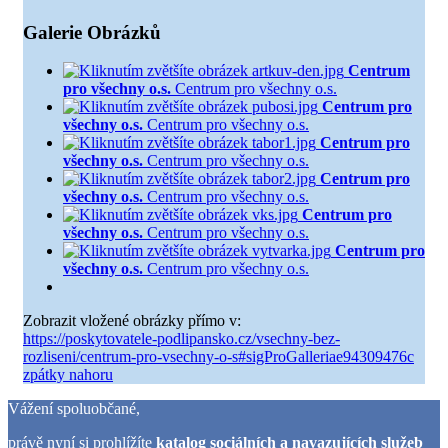
Galerie Obrázků
Centrum
pro všechny o.s.
Centrum pro všechny o.s.
Centrum pro
všechny o.s.
Centrum pro všechny o.s.
Centrum pro
všechny o.s.
Centrum pro všechny o.s.
Centrum pro
všechny o.s.
Centrum pro všechny o.s.
Centrum pro
všechny o.s.
Centrum pro všechny o.s.
Centrum pro
všechny o.s.
Centrum pro všechny o.s.
Zobrazit vložené obrázky přímo v:
https://poskytovatele-podlipansko.cz/vsechny-bez-
rozliseni/centrum-pro-vsechny-o-s#sigProGalleriae94309476c
zpátky nahoru
Vážení spoluobčané,
právě nyní si prohlížíte
katalog sociálních a navazujících služeb