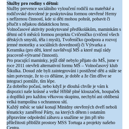
Služby pro rodiny s dětmi:
Služby prevence sociálního vyloučení rodičů na mateřské a
rodičovské dovolené je poskytována formou otevřené Herny
s neřízenou činností, kde si děti mohou pohrát, pobavit či
přiučit s nějakou didaktickou hrou.
Volnočasové aktivity poskytované předškolákům, maminkám s
dětmi od 6 měsíců formou projektu Cvičeníčko (cvičení všech
dětských smyslů, těla i mysli), Tvořeníčko (podpora a rozvoj
jemné motoriky a sociálních dovedností) či Výtvarka a
Keramika (pro děti, které navštěvují MŠ a které mají rády
pracovně-výtvarné činnosti).
Pro pracující maminky, jejíž dítě nebylo přijato do MŠ, jsme v
roce 2011 otevřeli alternativní formu MŠ – Volnočasový klub
Šikulka. Dosud zde byli zaintegrováni i postižené děti a stále se
nám potvrzuje, že to co děláme, je dobře a že čím dříve se
integraci pomůže, tím lépe.
Za dobrého počasí, nebo když je dlouhá chvíle je vám k
dispozici naše krásné a velké Hřiště plné klouzaček, houpaček
a doplňků pro každou věkovou skupinu, nechybí ani oblíbená
velká trampolína s ochrannou sítí.
Každý měsíc se také konají Minidny otevřených dveří neboli
tématicky zaměřené Párty, na kterých dětem i ostatním
připravíme odpolední zábavu a snažíme se jim při této
příležitosti přiblížit prostory MSS Tortuga a projekty našeho
Centra.