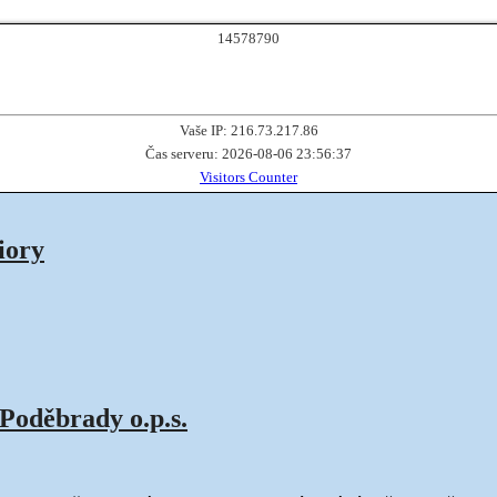
1
4
5
7
8
7
9
0
Vaše IP: 216.73.217.86
Čas serveru: 2026-08-06 23:56:37
Visitors Counter
iory
Poděbrady o.p.s.