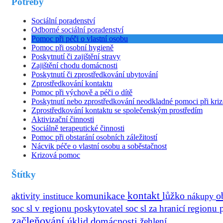
Potřeby
Sociální poradenství
Odborné sociální poradenství
Pomoc při péči o vlastní osobu
Pomoc při osobní hygieně
Poskytnutí či zajištění stravy
Zajištění chodu domácnosti
Poskytnutí či zprostředkování ubytování
Zprostředkování kontaktu
Pomoc při výchově a péči o dítě
Poskytnutí nebo zprostředkování neodkladné pomoci při kriz
Zprostředkování kontaktu se společenským prostředím
Aktivizační činnosti
Sociálně terapeutické činnosti
Pomoc při obstarání osobních záležitostí
Nácvik péče o vlastní osobu a soběstačnost
Krizová pomoc
Štítky
kontakt
o
aktivity
komunikace
lůžko
instituce
nákupy
soc sl v regionu
poskytovatel soc sl za hranicí regionu
začleňování
úklid domácnosti
žehlení