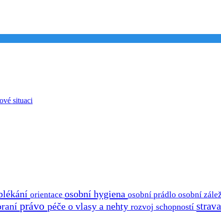
ové situaci
blékání
osobní hygiena
osobní prádlo
osobní zálež
orientace
právo
strav
praní
péče o vlasy a nehty
rozvoj schopností