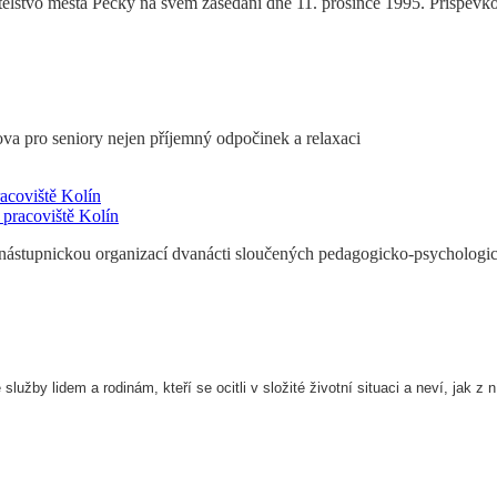
elstvo města Pečky na svém zasedání dne 11. prosince 1995. Příspěvková
va pro seniory nejen příjemný odpočinek a relaxaci
acoviště Kolín
ástupnickou organizací dvanácti sloučených pedagogicko-psychologick
lužby lidem a rodinám, kteří se ocitli v složité životní situaci a neví, jak z n