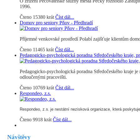
O zřízení Pečovatelské služby města Pečky rozhodlo Zastupit
1996.
Čteno 15380 krát
Číst dál...
Domov pro seniory Pňov - Předhradí
Příjemné venkovské prostředí Polabí zajišťuje klientům domo
Čteno 11465 krát
Číst dál...
Pedagogicko-psychologická poradna Středočeského kraje, pr
Pedagogicko-psychologická poradna Středočeského kraje je n
odloučenými pracovišti.
Čteno 10769 krát
Číst dál...
Respondeo, z.s.
Respondeo, z.s.
je nestátní nezisková organizace, která poskytuje s
Čteno 9918 krát
Číst dál...
Návštěvy