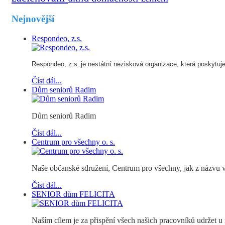
Nejnovější
Respondeo, z.s.
Respondeo, z.s.
je nestátní nezisková organizace, která poskytuje s
Číst dál...
Dům seniorů Radim
Dům seniorů Radim
Číst dál...
Centrum pro všechny o. s.
Naše občanské sdružení, Centrum pro všechny, jak z názvu vyp
Číst dál...
SENIOR dům FELICITA
Naším cílem je za přispění všech našich pracovníků udržet u