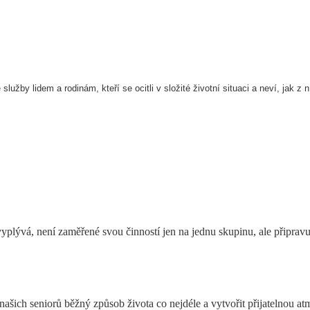
lužby lidem a rodinám, kteří se ocitli v složité životní situaci a neví, jak z n
lývá, není zaměřené svou činností jen na jednu skupinu, ale připravuje
 našich seniorů běžný způsob života co nejdéle a vytvořit přijatelnou 