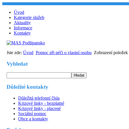
Úvod
Kategorie služeb
Aktuality
Informace
Kontakty
Jste zde:
Úvod
Pomoc při péči o vlastní osobu
Zobrazení položek
Vyhledat
Hledat
Důležité kontakty
Důležitá telefonní čísla
Krizové linky - bezplatné
Krizové linky - placené
Sociální pomoc
Obce a kontakty