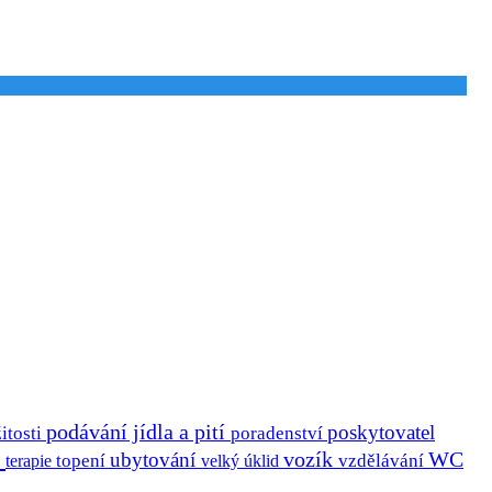
podávání jídla a pití
poskytovatel
itosti
poradenství
a
vozík
ubytování
WC
terapie
topení
velký úklid
vzdělávání