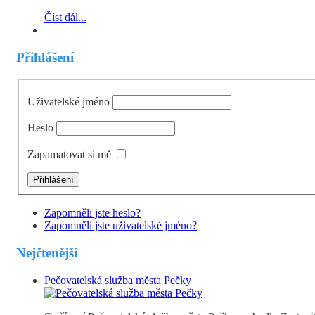
Číst dál...
Přihlášení
Uživatelské jméno
Heslo
Zapamatovat si mě
Zapomněli jste heslo?
Zapomněli jste uživatelské jméno?
Nejčtenější
Pečovatelská služba města Pečky