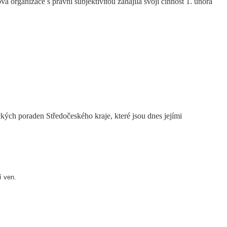
 organizace s právní subjektivitou zahájila svoji činnost 1. února
ých poraden Středočeského kraje, které jsou dnes jejími
í ven.