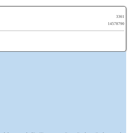
3361
14578790