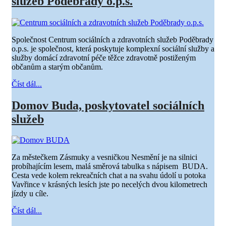
služeb Poděbrady o.p.s.
Společnost Centrum sociálních a zdravotních služeb Poděbrady
o.p.s. je společnost, která poskytuje komplexní sociální služby a
služby domácí zdravotní péče těžce zdravotně postiženým
občanům a starým občanům.
Číst dál...
Domov Buda, poskytovatel sociálních
služeb
Za městečkem Zásmuky a vesničkou Nesmění je na silnici
probíhajícím lesem, malá směrová tabulka s nápisem BUDA.
Cesta vede kolem rekreačních chat a na svahu údolí u potoka
Vavřince v krásných lesích jste po necelých dvou kilometrech
jízdy u cíle.
Číst dál...